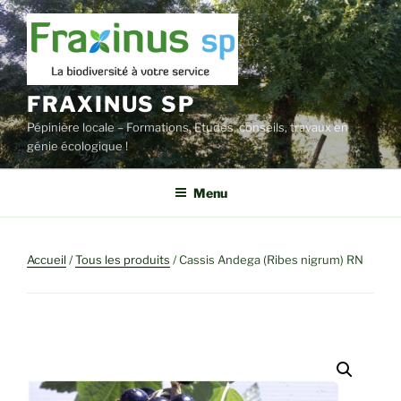
Aller
au
contenu
principal
FRAXINUS SP
Pépinière locale – Formations, Etudes, conseils, travaux en
génie écologique !
Menu
Accueil
/
Tous les produits
/ Cassis Andega (Ribes nigrum) RN