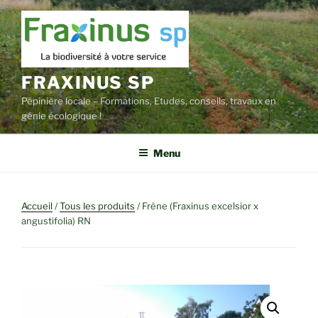
Aller
au
contenu
principal
FRAXINUS SP
Pépinière locale – Formations, Etudes, conseils, travaux en
génie écologique !
Menu
Accueil
/
Tous les produits
/ Frêne (Fraxinus excelsior x
angustifolia) RN