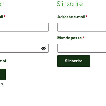
er
S’inscrire
Obligatoire
Obligatoir
il
*
Adresse e-mail
*
igatoire
Obligatoire
Mot de passe
*
 moi
S’inscrire
 ?