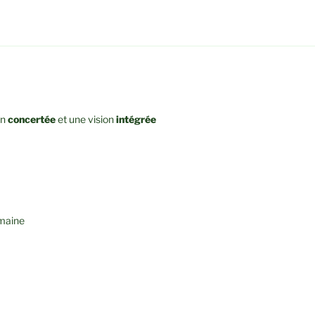
on
concertée
et une vision
intégrée
maine