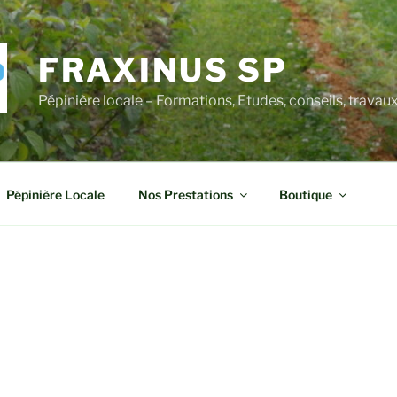
FRAXINUS SP
Pépinière locale – Formations, Etudes, conseils, travau
Pépinière Locale
Nos Prestations
Boutique