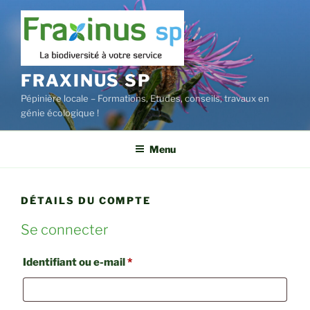
Aller
au
contenu
principal
FRAXINUS SP
Pépinière locale – Formations, Etudes, conseils, travaux en
génie écologique !
Menu
DÉTAILS DU COMPTE
Se connecter
Obligatoire
Identifiant ou e-mail
*