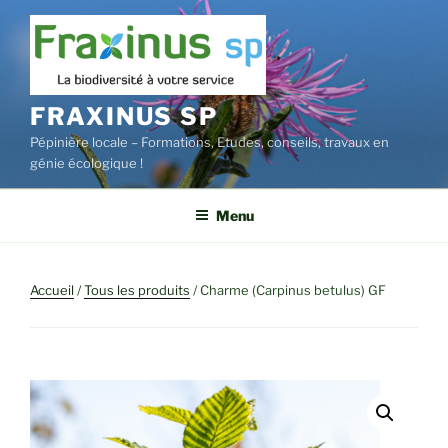
Aller
au
contenu
principal
FRAXINUS SP
Pépinière locale – Formations, Etudes, conseils, travaux en
génie écologique !
Menu
Accueil
/
Tous les produits
/ Charme (Carpinus betulus) GF