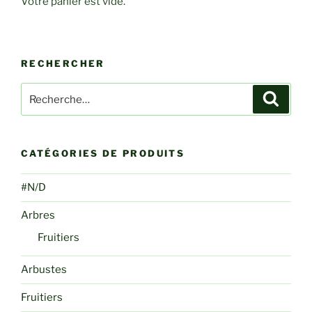
Votre panier est vide.
RECHERCHER
Recherche
Recher
pour
:
CATÉGORIES DE PRODUITS
#N/D
Arbres
Fruitiers
Arbustes
Fruitiers