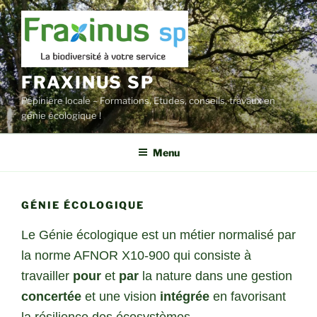
Aller
au
contenu
principal
FRAXINUS SP
Pépinière locale – Formations, Etudes, conseils, travaux en
génie écologique !
Menu
GÉNIE ÉCOLOGIQUE
L
e
Génie écologique est un métier normalisé par
la norme AFNOR X10-900 qui consiste à
t
ravailler
pour
et
par
la nature dans une gestion
concertée
et une vision
intégrée
en favorisant
la résilience des écosystèmes.