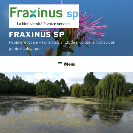
Aller
au
contenu
principal
FRAXINUS SP
Pépinière locale – Formations, Etudes, conseils, travaux en
génie écologique !
Menu